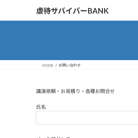
コ
ナ
虐待サバイバーBANK
ン
ビ
テ
ゲ
ン
ー
ツ
シ
へ
ョ
ス
ン
キ
に
ッ
移
HOME
お問い合わせ
プ
動
講演依頼・お見積り・各種お問合せ
氏名